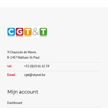
optie
kan
gekozen
worden
op
de
productpagina
9 Chaussée de Wavre,
B-1457 Walhain-St-Paul
tel :
+32 (0)10 61 62 59
Email :
cgtt@skynet.be
Mijn account
Dashboard