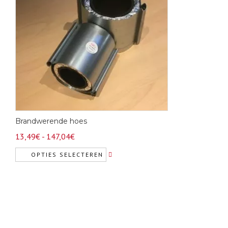
Brandwerende hoes
Prijsklasse:
13,49
€
-
147,04
€
13,49€
OPTIES SELECTEREN
tot
Dit
147,04€
product
heeft
meerdere
variaties.
Deze