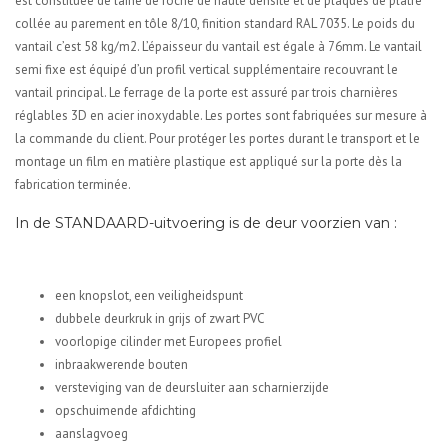
est constituée de laine de roche de haute densité et de plaques de plâtre
collée au parement en tôle 8/10, finition standard RAL 7035. Le poids du
vantail c’est 58 kg/m2. L’épaisseur du vantail est égale à 76mm. Le vantail
semi fixe est équipé d’un profil vertical supplémentaire recouvrant le
vantail principal. Le ferrage de la porte est assuré par trois charnières
réglables 3D en acier inoxydable. Les portes sont fabriquées sur mesure à
la commande du client. Pour protéger les portes durant le transport et le
montage un film en matière plastique est appliqué sur la porte dès la
fabrication terminée.
In de STANDAARD-uitvoering is de deur voorzien van :
een knopslot, een veiligheidspunt
dubbele deurkruk in grijs of zwart PVC
voorlopige cilinder met Europees profiel
inbraakwerende bouten
versteviging van de deursluiter aan scharnierzijde
opschuimende afdichting
aanslagvoeg