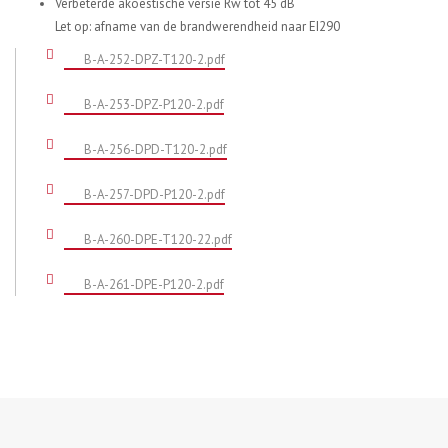
Verbeterde akoestische versie Rw tot 45 dB
Let op: afname van de brandwerendheid naar EI290
B-A-252-DPZ-T120-2.pdf
B-A-253-DPZ-P120-2.pdf
B-A-256-DPD-T120-2.pdf
B-A-257-DPD-P120-2.pdf
B-A-260-DPE-T120-22.pdf
B-A-261-DPE-P120-2.pdf