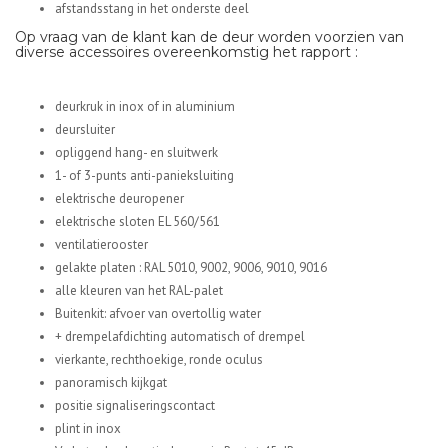
afstandsstang in het onderste deel
Op vraag van de klant kan de deur worden voorzien van
diverse accessoires overeenkomstig het rapport :
deurkruk in inox of in aluminium
deursluiter
opliggend hang- en sluitwerk
1- of 3-punts anti-panieksluiting
elektrische deuropener
elektrische sloten EL 560/561
ventilatierooster
gelakte platen : RAL 5010, 9002, 9006, 9010, 9016
alle kleuren van het RAL-palet
Buitenkit: afvoer van overtollig water
+ drempelafdichting automatisch of drempel
vierkante, rechthoekige, ronde oculus
panoramisch kijkgat
positie signaliseringscontact
plint in inox