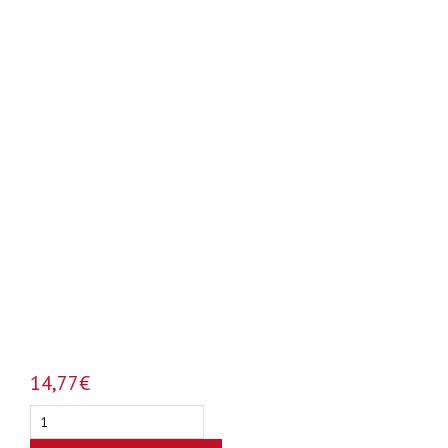
14,77
€
Assa
Abloy