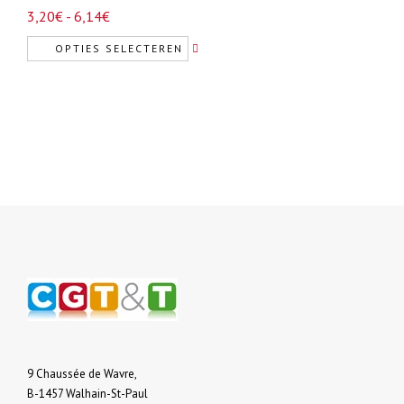
Prijsklasse:
3,20
€
-
6,14
€
3,20€
OPTIES SELECTEREN
tot
Dit
6,14€
product
heeft
meerdere
variaties.
Deze
optie
kan
gekozen
worden
op
de
productpagina
9 Chaussée de Wavre,
B-1457 Walhain-St-Paul