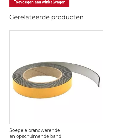
Toevoegen aan winkelwagen
DC
340
Gerelateerde producten
-
Deursluiter
aantal
Soepele brandwerende
en opschuimende band