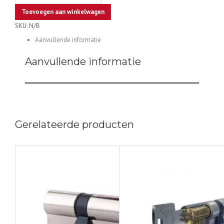
ARES
Toevoegen aan winkelwagen
cilinders,
SKU:
N/B
3
keys
Aanvullende informatie
aantal
Aanvullende informatie
Gerelateerde producten