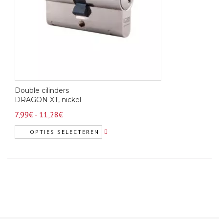
gekozen
worden
op
de
productpagina
Double cilinders
DRAGON XT, nickel
Prijsklasse:
7,99
€
-
11,28
€
7,99€
OPTIES SELECTEREN
tot
Dit
11,28€
product
heeft
meerdere
variaties.
Deze
optie