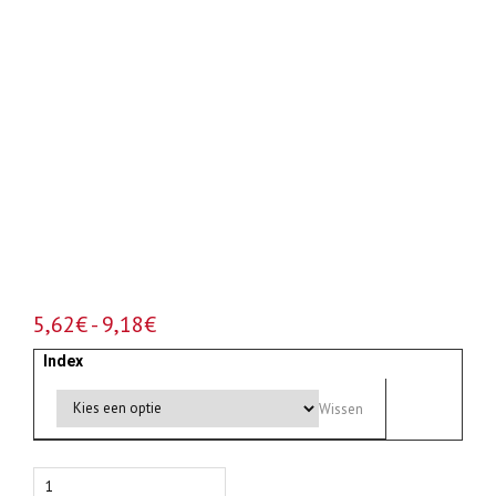
Prijsklasse:
5,62
€
-
9,18
€
5,62€
Index
tot
9,18€
Wissen
Half