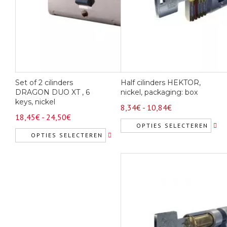
Set of 2 cilinders
Half cilinders HEKTOR,
DRAGON DUO XT , 6
nickel, packaging: box
keys, nickel
Prijsklasse:
8,34
€
-
10,84
€
Prijsklasse:
18,45
€
-
24,50
€
8,34€
OPTIES SELECTEREN
18,45€
tot
OPTIES SELECTEREN
Dit
tot
10,84€
Dit
product
24,50€
product
heeft
heeft
meerdere
meerdere
variaties.
variaties.
Deze
Deze
optie
optie
kan