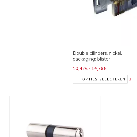
kan
gekozen
gekozen
worden
worden
op
op
de
de
productpagina
productpagina
Double cilinders, nickel,
packaging: blister
Prijsklasse:
10,42
€
-
14,78
€
10,42€
OPTIES SELECTEREN
tot
Dit
14,78€
product
heeft
meerdere
variaties.
Deze
optie
kan