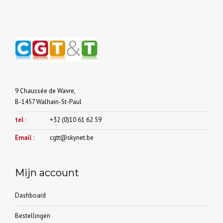
kan
gekozen
worden
op
de
productpagina
9 Chaussée de Wavre,
B-1457 Walhain-St-Paul
tel :
+32 (0)10 61 62 59
Email :
cgtt@skynet.be
Mijn account
Dashboard
Bestellingen