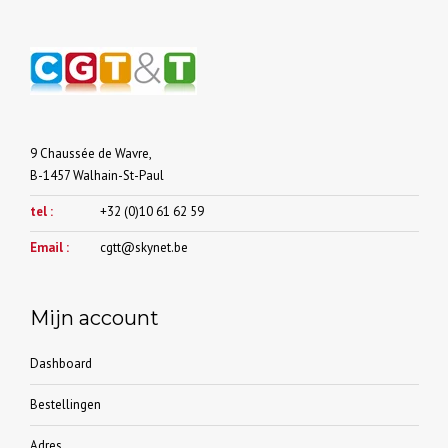
gekozen
worden
op
de
productpagina
9 Chaussée de Wavre,
B-1457 Walhain-St-Paul
tel :
+32 (0)10 61 62 59
Email :
cgtt@skynet.be
Mijn account
Dashboard
Bestellingen
Adres