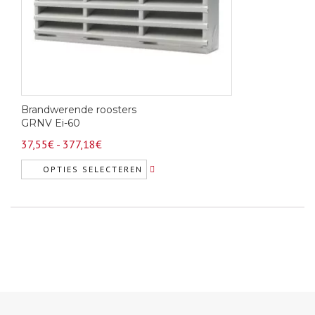
worden
op
de
productpagina
Brandwerende roosters
GRNV Ei-60
Prijsklasse:
37,55
€
-
377,18
€
37,55€
OPTIES SELECTEREN
tot
Dit
377,18€
product
heeft
meerdere
variaties.
Deze
optie
kan