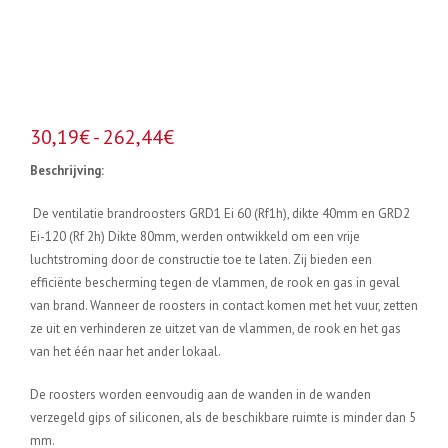
Prijsklasse:
30,19
€
-
262,44
€
30,19€
Beschrijving:
tot
262,44€
De ventilatie brandroosters GRD1 Ei 60 (Rf1h), dikte 40mm en GRD2
Ei-120 (Rf 2h) Dikte 80mm, werden ontwikkeld om een vrije
luchtstroming door de constructie toe te laten. Zij bieden een
efficiënte bescherming tegen de vlammen, de rook en gas in geval
van brand. Wanneer de roosters in contact komen met het vuur, zetten
ze uit en verhinderen ze uitzet van de vlammen, de rook en het gas
van het één naar het ander lokaal.
De roosters worden eenvoudig aan de wanden in de wanden
verzegeld gips of siliconen, als de beschikbare ruimte is minder dan 5
mm.