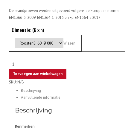
De brandproeven werden uitgevoerd volgens de Europese normen
EN1366-3 :2009, EN1364-1 :2015 en FprEN1364-5:2017
Dimensie: (B x h)
Wissen
Ronde
brandwerende
Toevoegen aan winkelwagen
roosters
SKU:
N/B
Ei-
60
Beschrijving
/
Aanvullende informatie
Ei-
Beschrijving
120
aantal
Kenmerken: