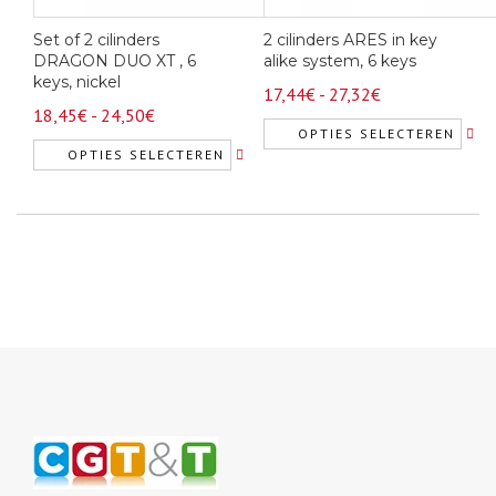
Set of 2 cilinders
2 cilinders ARES in key
DRAGON DUO XT , 6
alike system, 6 keys
keys, nickel
Prijsklasse:
17,44
€
-
27,32
€
Prijsklasse:
18,45
€
-
24,50
€
17,44€
OPTIES SELECTEREN
18,45€
tot
OPTIES SELECTEREN
Dit
tot
27,32€
Dit
product
24,50€
product
heeft
heeft
meerdere
meerdere
variaties.
variaties.
Deze
Deze
optie
optie
kan
kan
gekozen
gekozen
worden
worden
op
op
de
de
productpagina
productpagina