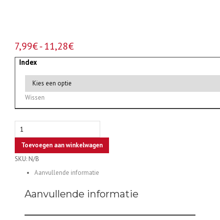
Prijsklasse:
7,99
€
-
11,28
€
7,99€
Index
tot
11,28€
Wissen
Double
cilinders
Toevoegen aan winkelwagen
DRAGON
SKU:
N/B
XT,
nickel
Aanvullende informatie
aantal
Aanvullende informatie