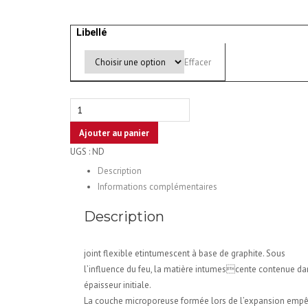
Libellé
Effacer
quantité
de
Ajouter au panier
Joints
UGS :
ND
intumescent
porte
Description
Alpe
Informations complémentaires
(prix
Description
au
Mc)
joint flexible etintumescent à base de graphite. Sous
l’influence du feu, la matière intumescente contenue da
épaisseur initiale.
La couche microporeuse formée lors de l’expansion empê