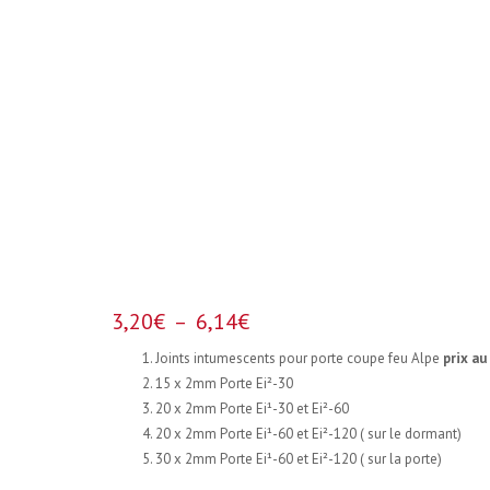
Plage
3,20
€
–
6,14
€
de
Joints intumescents pour porte coupe feu Alpe
prix au
prix :
15 x 2mm Porte Ei²-30
3,20€
20 x 2mm Porte Ei¹-30 et Ei²-60
à
20 x 2mm Porte Ei¹-60 et Ei²-120 ( sur le dormant)
6,14€
30 x 2mm Porte Ei¹-60 et Ei²-120 ( sur la porte)