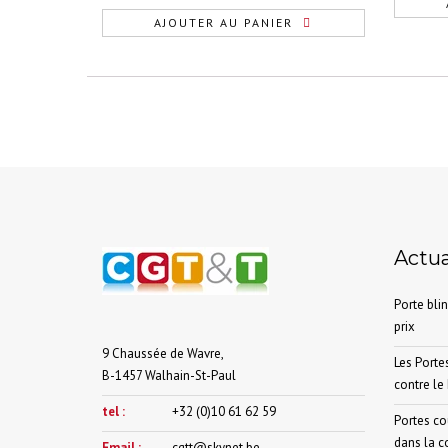
AJOUTER AU PANIER
Actua
Porte blin
prix
9 Chaussée de Wavre,
Les Portes
B-1457 Walhain-St-Paul
contre le 
tel :
+32 (0)10 61 62 59
Portes cou
dans la c
Email :
cgtt@skynet.be