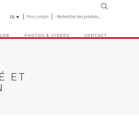
Recherche
de
Mon compte
FR
produits
LOB
PHOTOS & VIDÉOS
CONTACT
É ET
N