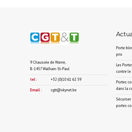
Actua
Porte blin
prix
9 Chaussée de Wavre,
Les Portes
B-1457 Walhain-St-Paul
contre le 
tel :
+32 (0)10 61 62 59
Portes cou
dans la c
Email :
cgtt@skynet.be
Sécuriser 
portes c