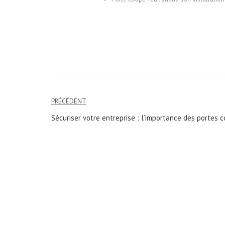
Navigation
PRÉCÉDENT
de
Sécuriser votre entreprise : l’importance des portes 
l’article