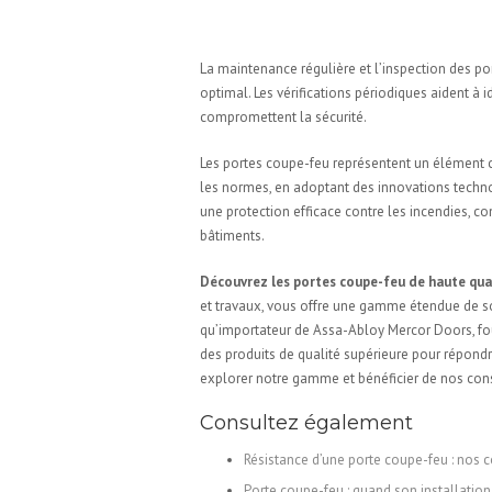
Maintenance et inspect
La maintenance régulière et l’inspection des po
optimal. Les vérifications périodiques aident à i
compromettent la sécurité.
Les portes coupe-feu représentent un élément cl
les normes, en adoptant des innovations techno
une protection efficace contre les incendies, co
bâtiments.
Découvrez les portes coupe-feu de haute qua
et travaux, vous offre une gamme étendue de s
qu’importateur de Assa-Abloy Mercor Doors, f
des produits de qualité supérieure pour répondre
explorer notre gamme et bénéficier de nos conse
Consultez également
Résistance d’une porte coupe-feu : nos co
Porte coupe-feu : quand son installation 