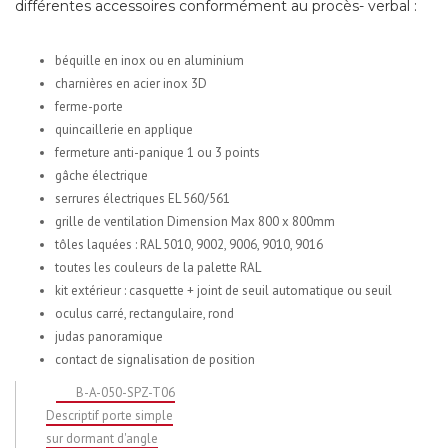
différentes accessoires conformément au procès- verbal :
béquille en inox ou en aluminium
charnières en acier inox 3D
ferme-porte
quincaillerie en applique
fermeture anti-panique 1 ou 3 points
gâche électrique
serrures électriques EL 560/561
grille de ventilation Dimension Max 800 x 800mm
tôles laquées : RAL 5010, 9002, 9006, 9010, 9016
toutes les couleurs de la palette RAL
kit extérieur : casquette + joint de seuil automatique ou seuil
oculus carré, rectangulaire, rond
judas panoramique
contact de signalisation de position
B-A-050-SPZ-T06
Descriptif porte simple
sur dormant d'angle