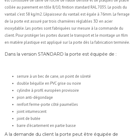
est constituée de laine de roche de haute densité et de plaques de plâtre
collée au parement en tôle 8/10, finition standard RAL 7035. Le poids du
vantail c’est 58 kg/m2. L’épaisseur du vantail est égale à 76mm. Le ferrage
de la porte est assuré par trois charnières réglables 3D en acier
inoxydable. Les portes sont fabriquées sur mesure à la commande du
client. Pour protéger les portes durant le transport et le montage un film
en matière plastique est appliqué sur la porte dès la fabrication terminée.
Dans la version STANDARD la porte est équipée de :
serrure à un bec de cane, un point de sûreté
double béquille en PVC grise ou noire
cylindre à profil européen provisoire
pion anti-dégondage
renfort ferme-porte côté paumelles
joint intumescent
joint de butée
barre d’écartement en partie basse
A la demande du client la porte peut être équipée de