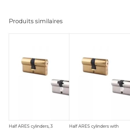
,
6
keys,
Produits similaires
nickel
Half ARES cylinders, 3
Half ARES cylinders with