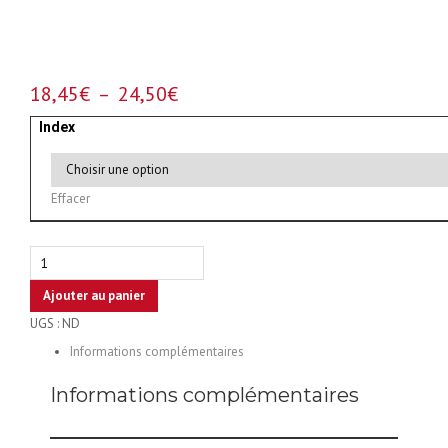
Plage
18,45
€
–
24,50
€
de
Index
prix :
18,45€
à
Effacer
24,50€
quantité
de
Ajouter au panier
Set
UGS :
ND
of
2
Informations complémentaires
cylinders
Informations complémentaires
DRAGON
DUO
XT