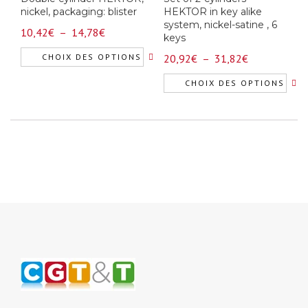
nickel, packaging: blister
HEKTOR in key alike
system, nickel-satine , 6
Plage
10,42
€
–
14,78
€
keys
de
Plage
CHOIX DES OPTIONS
20,92
€
–
31,82
€
prix :
de
Ce
10,42€
CHOIX DES OPTIONS
prix :
produit
à
Ce
20,92€
a
14,78€
produit
à
plusieurs
a
31,82€
variations.
plusieurs
Les
variations.
options
Les
peuvent
options
être
peuvent
choisies
être
sur
choisies
la
sur
page
la
du
page
produit
du