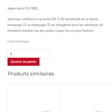
Agrée selon ISO 9001.
Sélecteur conforme à la norme EN 1158, bénéficiant de ce fait du
marquage CE. Le marquage CE est obligatoire pour les sélecteurs de
fermeture installés sur des portes coupe-feu ou pare-flamme.
Fiche technique
quantité
de
Ajouter au panier
Dorma
SR
Produits similaires
390
-
sélecteur
de
fermeture