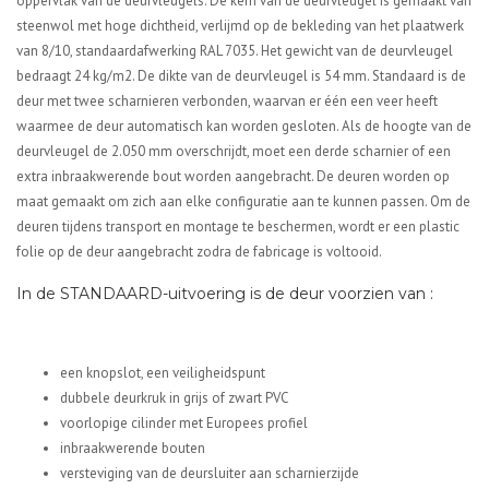
oppervlak van de deurvleugels. De kern van de deurvleugel is gemaakt van
steenwol met hoge dichtheid, verlijmd op de bekleding van het plaatwerk
van 8/10, standaardafwerking RAL 7035. Het gewicht van de deurvleugel
bedraagt 24 kg/m2. De dikte van de deurvleugel is 54 mm. Standaard is de
deur met twee scharnieren verbonden, waarvan er één een veer heeft
waarmee de deur automatisch kan worden gesloten. Als de hoogte van de
deurvleugel de 2.050 mm overschrijdt, moet een derde scharnier of een
extra inbraakwerende bout worden aangebracht. De deuren worden op
maat gemaakt om zich aan elke configuratie aan te kunnen passen. Om de
deuren tijdens transport en montage te beschermen, wordt er een plastic
folie op de deur aangebracht zodra de fabricage is voltooid.
In de STANDAARD-uitvoering is de deur voorzien van :
een knopslot, een veiligheidspunt
dubbele deurkruk in grijs of zwart PVC
voorlopige cilinder met Europees profiel
inbraakwerende bouten
versteviging van de deursluiter aan scharnierzijde