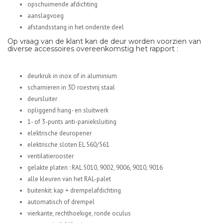
opschuimende afdichting
aanslagvoeg
afstandsstang in het onderste deel
Op vraag van de klant kan de deur worden voorzien van
diverse accessoires overeenkomstig het rapport :
deurkruk in inox of in aluminium
scharnieren in 3D roestvrij staal
deursluiter
opliggend hang- en sluitwerk
1- of 3-punts anti-panieksluiting
elektrische deuropener
elektrische sloten EL 560/561
ventilatierooster
gelakte platen : RAL 5010, 9002, 9006, 9010, 9016
alle kleuren van het RAL-palet
buitenkit: kap + drempelafdichting
automatisch of drempel
vierkante, rechthoekige, ronde oculus